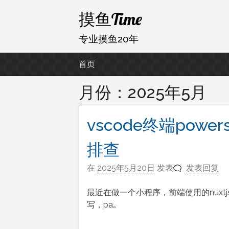
跳
摸鱼Time
至
内
专业摸鱼20年
容
首页
月份：
2025年5月
vscode终端power
排查
在
2025年5月20日
发表
发表回复
最近在做一个小程序，前端使用的nuxtj
写，pa…